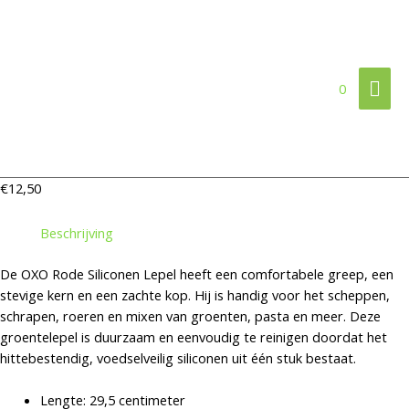
Ga
Hoo
naar
de
inhoud
0
€
12,50
Beschrijving
De OXO Rode Siliconen Lepel heeft een comfortabele greep, een
stevige kern en een zachte kop. Hij is handig voor het scheppen,
schrapen, roeren en mixen van groenten, pasta en meer. Deze
groentelepel is duurzaam en eenvoudig te reinigen doordat het
hittebestendig, voedselveilig siliconen uit één stuk bestaat.
Lengte: 29,5 centimeter