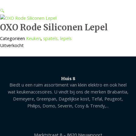
🔍
OXO Rode Siliconen Lepel
Categoriëen
Keuken
,
spatels, lepels
Uitverkocht
Huis 8
Biedt u een ruim assortiment van klein elektro en ook heel
wat keukenaccesoires. U vindt bij ons de merken Brabantia,
Demeyere, Greenpan, Dagelijkse kost, Tefal, Peugeot,
Philips, Domo, Severin, Cosy & Trendy,...
Marktstraat 8 – 8620 Nieuwpoort