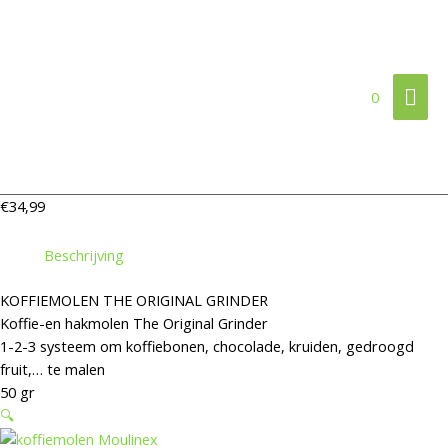
Ga
koffiemolen
Hoo
naar
Moulinex
de
aantal
inhoud
0
€
34,99
Beschrijving
KOFFIEMOLEN THE ORIGINAL GRINDER
Koffie-en hakmolen The Original Grinder
1-2-3 systeem om koffiebonen, chocolade, kruiden, gedroogd
fruit,… te malen
50 gr
🔍