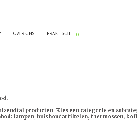
P
OVER ONS
PRAKTISCH
0
od.
duizendtal producten. Kies een categorie en subca
nbod: lampen, huishoudartikelen, thermossen, koffi