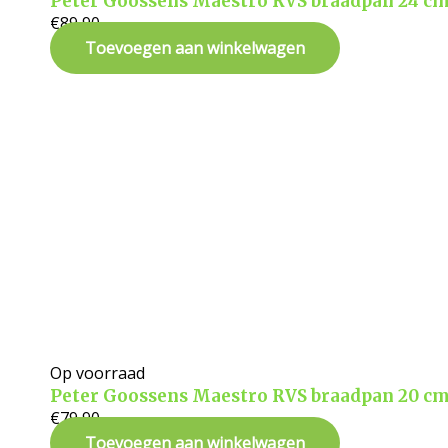
Peter Goossens Maestro RVS braadpan 24 c
€
89,90
Toevoegen aan winkelwagen
Op voorraad
Peter Goossens Maestro RVS braadpan 20 c
€
79,90
Toevoegen aan winkelwagen