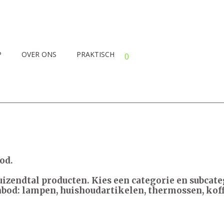
P
OVER ONS
PRAKTISCH
0
od.
duizendtal producten. Kies een categorie en subca
nbod: lampen, huishoudartikelen, thermossen, koffi