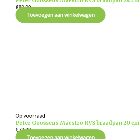
Peter Goossens Maestro RVS braadpan 24 c
€
89,90
Toevoegen aan winkelwagen
Op voorraad
Peter Goossens Maestro RVS braadpan 20 c
€
79,90
Toevoegen aan winkelwagen